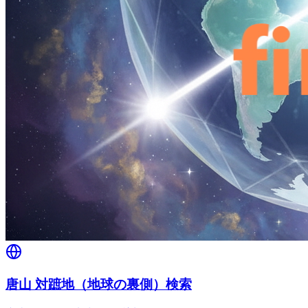
唐山 対蹠地（地球の裏側）検索