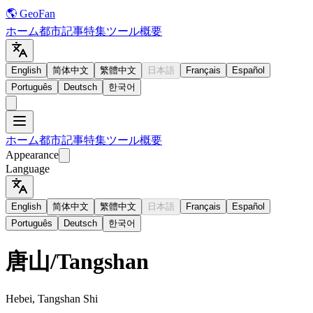
🌎 GeoFan
ホーム
都市
記事
特集
ツール
概要
English
简体中文
繁體中文
日本語
Français
Español
Português
Deutsch
한국어
ホーム
都市
記事
特集
ツール
概要
Appearance
Language
English
简体中文
繁體中文
日本語
Français
Español
Português
Deutsch
한국어
唐山
/
Tangshan
Hebei, Tangshan Shi