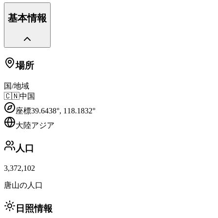
基本情報
場所
国/地域
🇨🇳
中国
座標
39.6438
°,
118.1832
°
大陸
アジア
人口
3,372,102
唐山の人口
日照情報