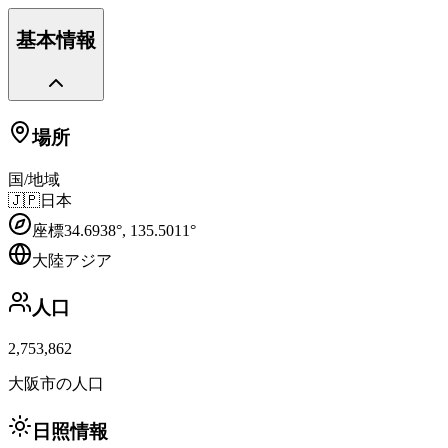
基本情報
場所
国/地域
🇯🇵
日本
座標
34.6938
°,
135.5011
°
大陸
アジア
人口
2,753,862
大阪市の人口
日照情報