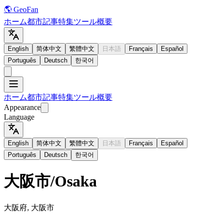
🌎 GeoFan
ホーム
都市
記事
特集
ツール
概要
English
简体中文
繁體中文
日本語
Français
Español
Português
Deutsch
한국어
ホーム
都市
記事
特集
ツール
概要
Appearance
Language
English
简体中文
繁體中文
日本語
Français
Español
Português
Deutsch
한국어
大阪市
/
Osaka
大阪府, 大阪市