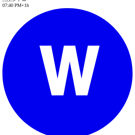
07:40 PM
+1h