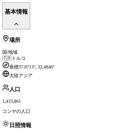
基本情報
場所
国/地域
🇹🇷
トルコ
座標
37.8713
°,
32.4846
°
大陸
アジア
人口
1,433,861
コンヤの人口
日照情報