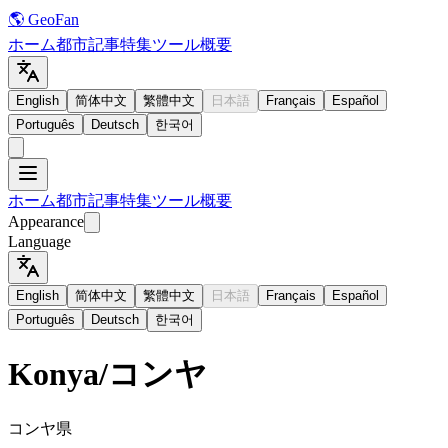
🌎 GeoFan
ホーム
都市
記事
特集
ツール
概要
English
简体中文
繁體中文
日本語
Français
Español
Português
Deutsch
한국어
ホーム
都市
記事
特集
ツール
概要
Appearance
Language
English
简体中文
繁體中文
日本語
Français
Español
Português
Deutsch
한국어
Konya
/
コンヤ
コンヤ県