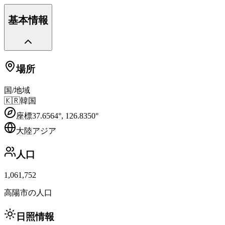
基本情報
場所
国/地域
🇰🇷
韓国
座標
37.6564
°,
126.8350
°
大陸
アジア
人口
1,061,752
高陽市の人口
日照情報