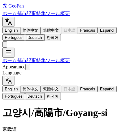
🌎 GeoFan
ホーム
都市
記事
特集
ツール
概要
English
简体中文
繁體中文
日本語
Français
Español
Português
Deutsch
한국어
ホーム
都市
記事
特集
ツール
概要
Appearance
Language
English
简体中文
繁體中文
日本語
Français
Español
Português
Deutsch
한국어
고양시
/
高陽市
/
Goyang-si
京畿道