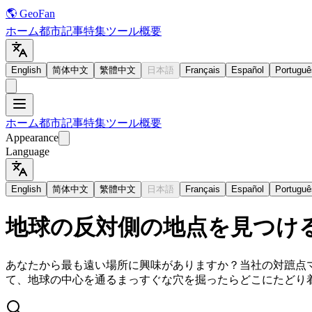
🌎 GeoFan
ホーム
都市
記事
特集
ツール
概要
English
简体中文
繁體中文
日本語
Français
Español
Portuguê
ホーム
都市
記事
特集
ツール
概要
Appearance
Language
English
简体中文
繁體中文
日本語
Français
Español
Portuguê
地球の反対側の地点を見つけ
あなたから最も遠い場所に興味がありますか？当社の対蹠点
て、地球の中心を通るまっすぐな穴を掘ったらどこにたどり