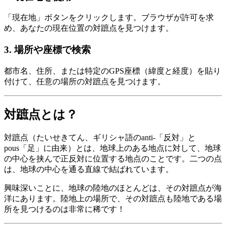
「現在地」ボタンをクリックします。ブラウザが許可を求
め、あなたの現在位置の対蹠点を見つけます。
3
.
場所や座標で検索
都市名、住所、または特定のGPS座標（緯度と経度）を貼り
付けて、任意の場所の対蹠点を見つけます。
対蹠点とは？
対蹠点（たいせきてん、ギリシャ語のanti-「反対」と
pous「足」に由来）とは、地球上のある地点に対して、地球
の中心を挟んで正反対に位置する地点のことです。二つの点
は、地球の中心を通る直線で結ばれています。
興味深いことに、地球の陸地のほとんどは、その対蹠点が海
洋にあります。陸地上の場所で、その対蹠点も陸地である場
所を見つけるのは非常に稀です！