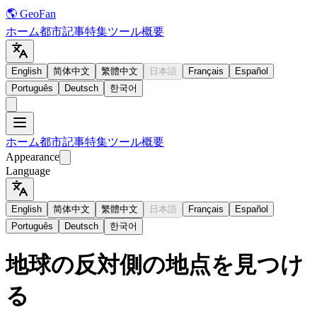
🌎 GeoFan
ホーム
都市
記事
特集
ツール
概要
English
简体中文
繁體中文
日本語
Français
Español
Português
Deutsch
한국어
ホーム
都市
記事
特集
ツール
概要
Appearance
Language
English
简体中文
繁體中文
日本語
Français
Español
Português
Deutsch
한국어
地球の反対側の地点を見つけ
る