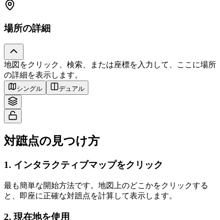
場所の詳細
地図をクリック、検索、または座標を入力して、ここに場所
Tiles © Esri — Source: Esri, i-cubed, USDA, USGS, AEX, GeoEye,
の詳細を表示します。
Getmapping, Aerogrid, IGN, IGP, UPR-EGP, and the GIS User Community
シングル
デュアル
対蹠点の見つけ方
1
.
インタラクティブマップをクリック
最も簡単な開始方法です。地図上のどこかをクリックする
と、即座に正確な対蹠点を計算して表示します。
2
.
現在地を使用