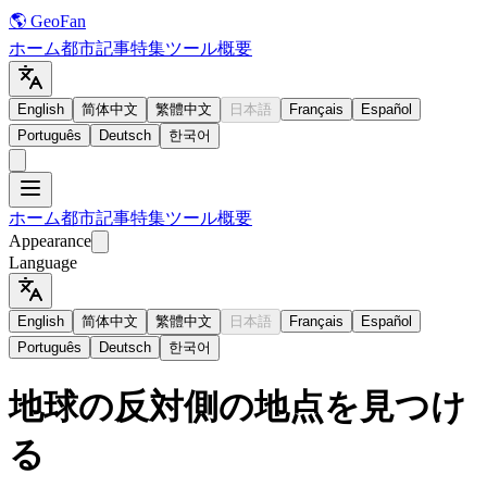
🌎 GeoFan
ホーム
都市
記事
特集
ツール
概要
English
简体中文
繁體中文
日本語
Français
Español
Português
Deutsch
한국어
ホーム
都市
記事
特集
ツール
概要
Appearance
Language
English
简体中文
繁體中文
日本語
Français
Español
Português
Deutsch
한국어
地球の反対側の地点を見つけ
る