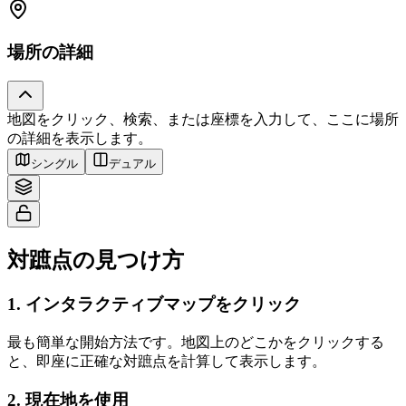
場所の詳細
地図をクリック、検索、または座標を入力して、ここに場所
Tiles © Esri — Source: Esri, i-cubed, USDA, USGS, AEX, GeoEye,
の詳細を表示します。
Getmapping, Aerogrid, IGN, IGP, UPR-EGP, and the GIS User Community
シングル
デュアル
対蹠点の見つけ方
1
.
インタラクティブマップをクリック
最も簡単な開始方法です。地図上のどこかをクリックする
と、即座に正確な対蹠点を計算して表示します。
2
.
現在地を使用