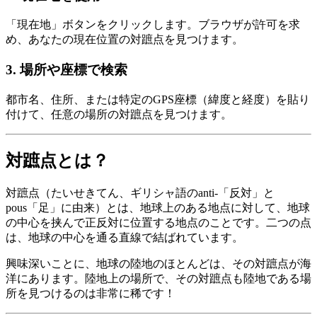
「現在地」ボタンをクリックします。ブラウザが許可を求
め、あなたの現在位置の対蹠点を見つけます。
3
.
場所や座標で検索
都市名、住所、または特定のGPS座標（緯度と経度）を貼り
付けて、任意の場所の対蹠点を見つけます。
対蹠点とは？
対蹠点（たいせきてん、ギリシャ語のanti-「反対」と
pous「足」に由来）とは、地球上のある地点に対して、地球
の中心を挟んで正反対に位置する地点のことです。二つの点
は、地球の中心を通る直線で結ばれています。
興味深いことに、地球の陸地のほとんどは、その対蹠点が海
洋にあります。陸地上の場所で、その対蹠点も陸地である場
所を見つけるのは非常に稀です！