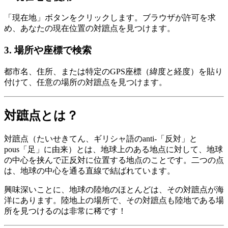
「現在地」ボタンをクリックします。ブラウザが許可を求
め、あなたの現在位置の対蹠点を見つけます。
3
.
場所や座標で検索
都市名、住所、または特定のGPS座標（緯度と経度）を貼り
付けて、任意の場所の対蹠点を見つけます。
対蹠点とは？
対蹠点（たいせきてん、ギリシャ語のanti-「反対」と
pous「足」に由来）とは、地球上のある地点に対して、地球
の中心を挟んで正反対に位置する地点のことです。二つの点
は、地球の中心を通る直線で結ばれています。
興味深いことに、地球の陸地のほとんどは、その対蹠点が海
洋にあります。陸地上の場所で、その対蹠点も陸地である場
所を見つけるのは非常に稀です！