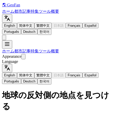
🌎 GeoFan
ホーム
都市
記事
特集
ツール
概要
English
简体中文
繁體中文
日本語
Français
Español
Português
Deutsch
한국어
ホーム
都市
記事
特集
ツール
概要
Appearance
Language
English
简体中文
繁體中文
日本語
Français
Español
Português
Deutsch
한국어
地球の反対側の地点を見つけ
る