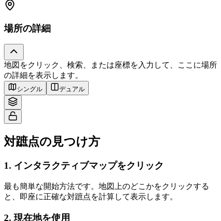
場所の詳細
地図をクリック、検索、または座標を入力して、ここに場所
Tiles © Esri — Source: Esri, i-cubed, USDA, USGS, AEX, GeoEye,
の詳細を表示します。
Getmapping, Aerogrid, IGN, IGP, UPR-EGP, and the GIS User Community
シングル
デュアル
対蹠点の見つけ方
1
.
インタラクティブマップをクリック
最も簡単な開始方法です。地図上のどこかをクリックする
と、即座に正確な対蹠点を計算して表示します。
2
.
現在地を使用