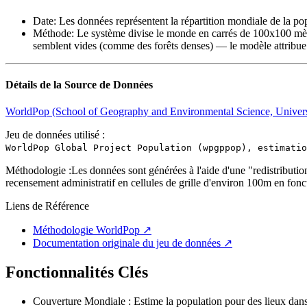
Date
:
Les données représentent la répartition mondiale de la po
Méthode
:
Le système divise le monde en carrés de 100x100 mètr
semblent vides (comme des forêts denses) — le modèle attribue un
Détails de la Source de Données
WorldPop (School of Geography and Environmental Science, Univers
Jeu de données utilisé :
WorldPop Global Project Population (wpgppop), estimatio
Méthodologie :
Les données sont générées à l'aide d'une "redistributi
recensement administratif en cellules de grille d'environ 100m en fonc
Liens de Référence
Méthodologie WorldPop
↗
Documentation originale du jeu de données
↗
Fonctionnalités Clés
Couverture Mondiale : Estime la population pour des lieux dans