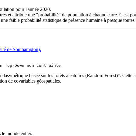
pulation pour l'année 2020.
es et attribue une "probabilité" de population à chaque carré. C'est po
e faible probabilité statistique de présence humaine à presque toutes l
ité de Southampton).
n Top-Down non contrainte.
on dasymétrique basée sur les forêts aléatoires (Random Forest)". Cette
tion de covariables géospatiales.
 le monde entier.