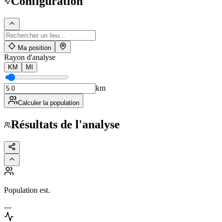
Configuration
Ma position
Rayon d'analyse
KM
MI
km
Calculer la population
Résultats de l'analyse
Population est.
---