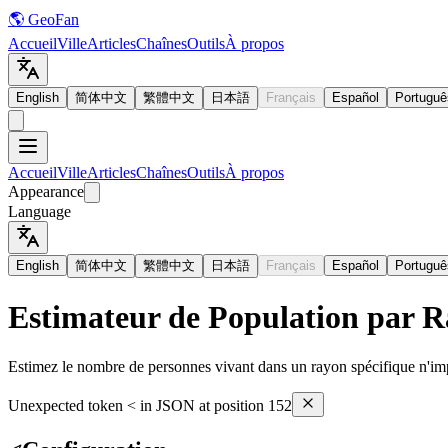
🌎 GeoFan
Accueil
Ville
Articles
Chaînes
Outils
À propos
English
简体中文
繁體中文
日本語
Français
Español
Portuguê
Accueil
Ville
Articles
Chaînes
Outils
À propos
Appearance
Language
English
简体中文
繁體中文
日本語
Français
Español
Portuguê
Estimateur de Population par Ra
Estimez le nombre de personnes vivant dans un rayon spécifique n'imp
Unexpected token < in JSON at position 152