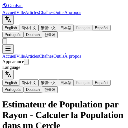
🌎 GeoFan
Accueil
Ville
Articles
Chaînes
Outils
À propos
English
简体中文
繁體中文
日本語
Français
Español
Português
Deutsch
한국어
Accueil
Ville
Articles
Chaînes
Outils
À propos
Appearance
Language
English
简体中文
繁體中文
日本語
Français
Español
Português
Deutsch
한국어
Estimateur de Population par
Rayon - Calculer la Population
dans un Cercle