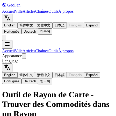
🌎 GeoFan
Accueil
Ville
Articles
Chaînes
Outils
À propos
English
简体中文
繁體中文
日本語
Français
Español
Português
Deutsch
한국어
Accueil
Ville
Articles
Chaînes
Outils
À propos
Appearance
Language
English
简体中文
繁體中文
日本語
Français
Español
Português
Deutsch
한국어
Outil de Rayon de Carte -
Trouver des Commodités dans
un Rayon