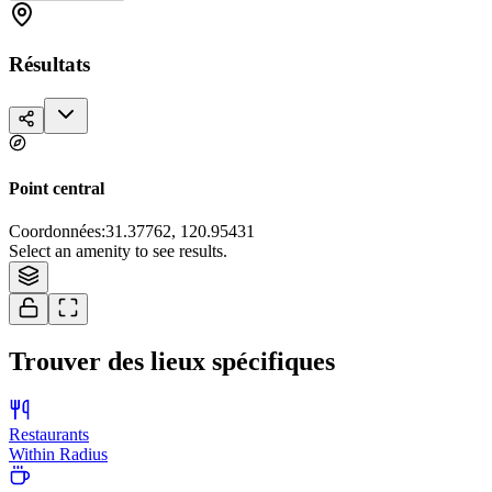
Résultats
Point central
Coordonnées
:
31.37762, 120.95431
Tiles © Esri — Source: Esri, i-cubed, USDA, USGS, AEX, GeoEye,
Select an amenity to see results.
Getmapping, Aerogrid, IGN, IGP, and the GIS User Community
Trouver des lieux spécifiques
Restaurants
Within Radius