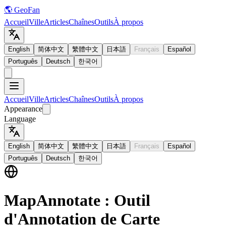
🌎 GeoFan
Accueil
Ville
Articles
Chaînes
Outils
À propos
English
简体中文
繁體中文
日本語
Français
Español
Português
Deutsch
한국어
Accueil
Ville
Articles
Chaînes
Outils
À propos
Appearance
Language
English
简体中文
繁體中文
日本語
Français
Español
Português
Deutsch
한국어
MapAnnotate : Outil
d'Annotation de Carte