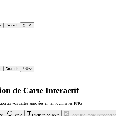
s
Deutsch
한국어
s
Deutsch
한국어
on de Carte Interactif
xportez vos cartes annotées en tant qu'images PNG.
ne
Cercle
Étiquette de Texte
Placer une Image Personnalis