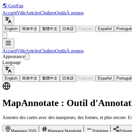
🌎 GeoFan
Accueil
Ville
Articles
Chaînes
Outils
À propos
English
简体中文
繁體中文
日本語
Français
Español
Portuguê
Accueil
Ville
Articles
Chaînes
Outils
À propos
Appearance
Language
English
简体中文
繁體中文
日本語
Français
Español
Portuguê
MapAnnotate : Outil d'Annotati
Annotez des cartes avec des marqueurs, des formes, et plus encore. E
Marqueur SVG
Marqueur Numéroté
Polyligne
Polygo