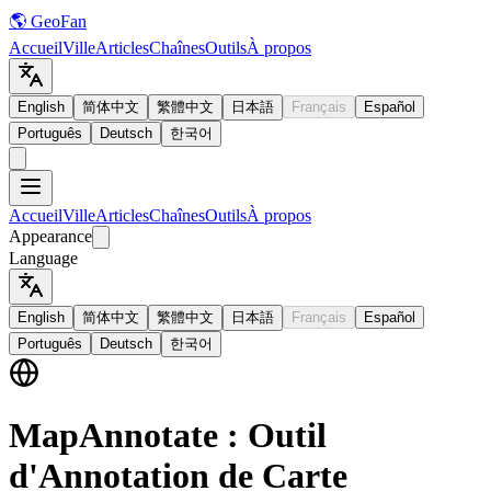
🌎 GeoFan
Accueil
Ville
Articles
Chaînes
Outils
À propos
English
简体中文
繁體中文
日本語
Français
Español
Português
Deutsch
한국어
Accueil
Ville
Articles
Chaînes
Outils
À propos
Appearance
Language
English
简体中文
繁體中文
日本語
Français
Español
Português
Deutsch
한국어
MapAnnotate : Outil
d'Annotation de Carte