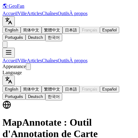
🌎 GeoFan
Accueil
Ville
Articles
Chaînes
Outils
À propos
English
简体中文
繁體中文
日本語
Français
Español
Português
Deutsch
한국어
Accueil
Ville
Articles
Chaînes
Outils
À propos
Appearance
Language
English
简体中文
繁體中文
日本語
Français
Español
Português
Deutsch
한국어
MapAnnotate : Outil
d'Annotation de Carte