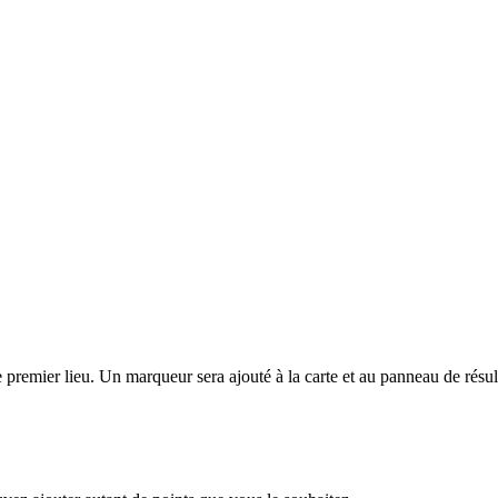
Tiles © Esri — Source: Esri, i-cubed, USDA, USGS, AEX,
e premier lieu. Un marqueur sera ajouté à la carte et au panneau de résul