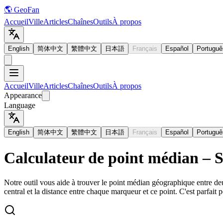
🌎 GeoFan
Accueil
Ville
Articles
Chaînes
Outils
À propos
English
简体中文
繁體中文
日本語
Français
Español
Portuguê
Accueil
Ville
Articles
Chaînes
Outils
À propos
Appearance
Language
English
简体中文
繁體中文
日本語
Français
Español
Portuguê
Calculateur de point médian – Se
Notre outil vous aide à trouver le point médian géographique entre de
central et la distance entre chaque marqueur et ce point. C'est parfait p