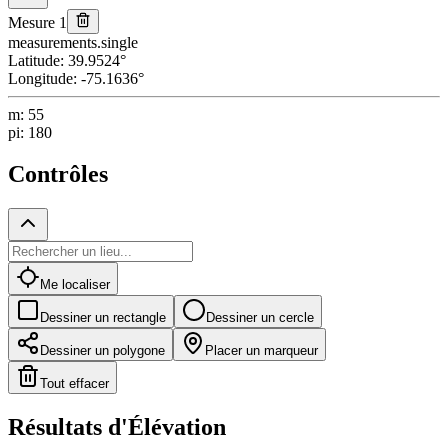
Mesure 1
measurements.single
Latitude
:
39.9524
°
Longitude
:
-75.1636
°
m
:
55
pi
:
180
Contrôles
Me localiser
Dessiner un rectangle
Dessiner un cercle
Dessiner un polygone
Placer un marqueur
Tout effacer
Résultats d'Élévation