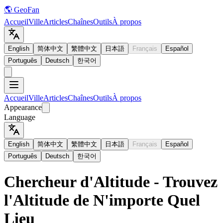
🌎 GeoFan
Accueil
Ville
Articles
Chaînes
Outils
À propos
English
简体中文
繁體中文
日本語
Français
Español
Português
Deutsch
한국어
Accueil
Ville
Articles
Chaînes
Outils
À propos
Appearance
Language
English
简体中文
繁體中文
日本語
Français
Español
Português
Deutsch
한국어
Chercheur d'Altitude - Trouvez
l'Altitude de N'importe Quel
Lieu