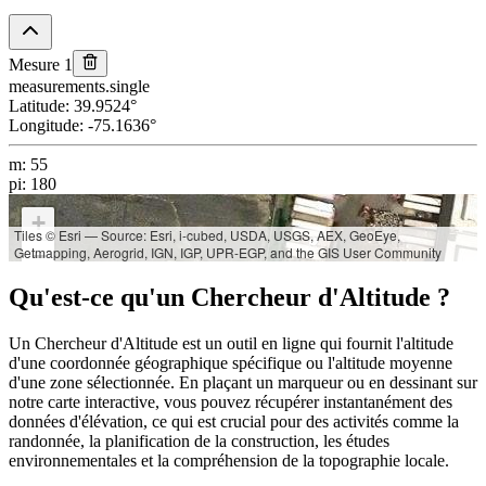
Mesure 1
measurements.single
Latitude
:
39.9524
°
Longitude
:
-75.1636
°
m
:
55
pi
:
180
+
Tiles © Esri — Source: Esri, i-cubed, USDA, USGS, AEX, GeoEye,
Getmapping, Aerogrid, IGN, IGP, UPR-EGP, and the GIS User Community
−
Qu'est-ce qu'un Chercheur d'Altitude ?
Un Chercheur d'Altitude est un outil en ligne qui fournit l'altitude
d'une coordonnée géographique spécifique ou l'altitude moyenne
d'une zone sélectionnée. En plaçant un marqueur ou en dessinant sur
notre carte interactive, vous pouvez récupérer instantanément des
données d'élévation, ce qui est crucial pour des activités comme la
randonnée, la planification de la construction, les études
environnementales et la compréhension de la topographie locale.