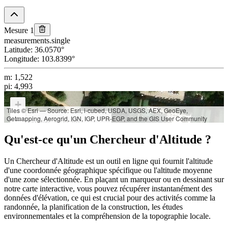
Mesure 1
measurements.single
Latitude
:
36.0570
°
Longitude
:
103.8399
°
m
:
1,522
pi
:
4,993
+
Tiles © Esri — Source: Esri, i-cubed, USDA, USGS, AEX, GeoEye,
Getmapping, Aerogrid, IGN, IGP, UPR-EGP, and the GIS User Community
−
Latitude:
36.0570°
Longitude:
103.8399°
Qu'est-ce qu'un Chercheur d'Altitude ?
Élévation:
m: 1,522
Un Chercheur d'Altitude est un outil en ligne qui fournit l'altitude
pi: 4,993
d'une coordonnée géographique spécifique ou l'altitude moyenne
d'une zone sélectionnée. En plaçant un marqueur ou en dessinant sur
notre carte interactive, vous pouvez récupérer instantanément des
données d'élévation, ce qui est crucial pour des activités comme la
randonnée, la planification de la construction, les études
environnementales et la compréhension de la topographie locale.