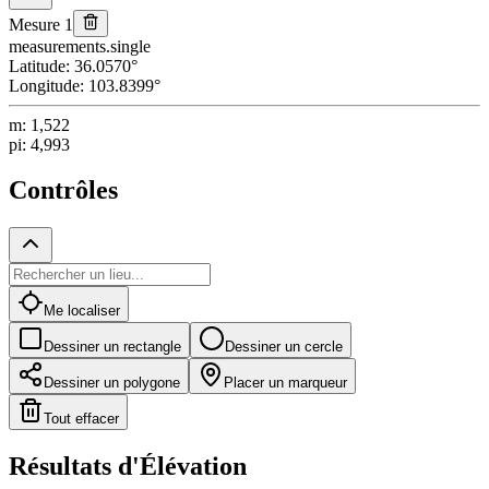
Mesure 1
measurements.single
Latitude
:
36.0570
°
Longitude
:
103.8399
°
m
:
1,522
pi
:
4,993
Contrôles
Me localiser
Dessiner un rectangle
Dessiner un cercle
Dessiner un polygone
Placer un marqueur
Tout effacer
Résultats d'Élévation