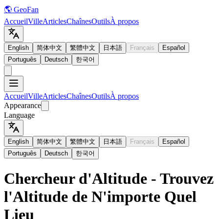
🌎 GeoFan
Accueil
Ville
Articles
Chaînes
Outils
À propos
English
简体中文
繁體中文
日本語
Français
Español
Português
Deutsch
한국어
Accueil
Ville
Articles
Chaînes
Outils
À propos
Appearance
Language
English
简体中文
繁體中文
日本語
Français
Español
Português
Deutsch
한국어
Chercheur d'Altitude - Trouvez
l'Altitude de N'importe Quel
Lieu