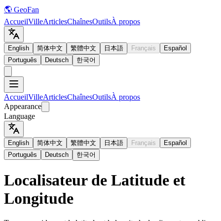
🌎 GeoFan
Accueil
Ville
Articles
Chaînes
Outils
À propos
English
简体中文
繁體中文
日本語
Français
Español
Português
Deutsch
한국어
Accueil
Ville
Articles
Chaînes
Outils
À propos
Appearance
Language
English
简体中文
繁體中文
日本語
Français
Español
Português
Deutsch
한국어
Localisateur de Latitude et
Longitude