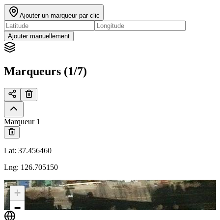
Ajouter un marqueur par clic
Ajouter manuellement
Marqueurs (1/7)
Marqueur 1
Lat
:
37.456460
Lng
:
126.705150
+
−