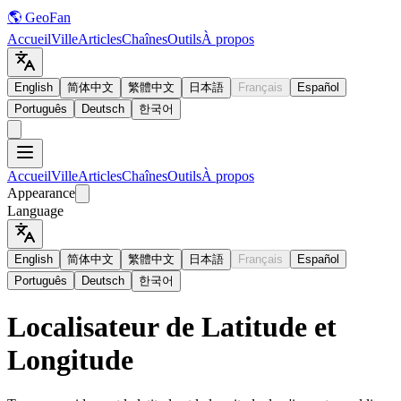
🌎 GeoFan
Accueil
Ville
Articles
Chaînes
Outils
À propos
English
简体中文
繁體中文
日本語
Français
Español
Português
Deutsch
한국어
Accueil
Ville
Articles
Chaînes
Outils
À propos
Appearance
Language
English
简体中文
繁體中文
日本語
Français
Español
Português
Deutsch
한국어
Localisateur de Latitude et
Longitude