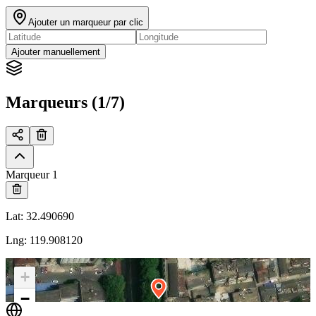
Ajouter un marqueur par clic
Ajouter manuellement
Marqueurs (1/7)
Marqueur 1
Lat
:
32.490690
Lng
:
119.908120
+
−