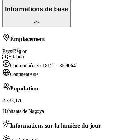
Informations de base
Emplacement
Pays/Région
🇯🇵
Japon
Coordonnées
35.1815
°,
136.9064
°
Continent
Asie
Population
2,332,176
Habitants de Nagoya
Informations sur la lumière du jour