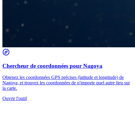
Chercheur de coordonnées pour Nagoya
Obtenez les coordonnées GPS précises (latitude et longitude) de
Nagoya, et trouvez les coordonnées de n'importe quel autre lieu sur
la carte.
Ouvrir l'outil