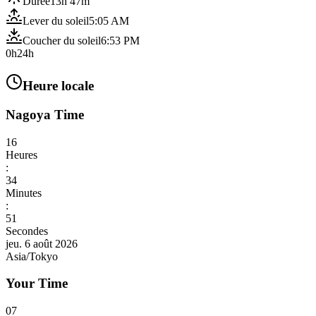
Durée
13h 47m
Lever du soleil
5:05 AM
Coucher du soleil
6:53 PM
0h
24h
Heure locale
Nagoya Time
16
Heures
:
34
Minutes
:
53
Secondes
jeu. 6 août 2026
Asia/Tokyo
Your Time
07