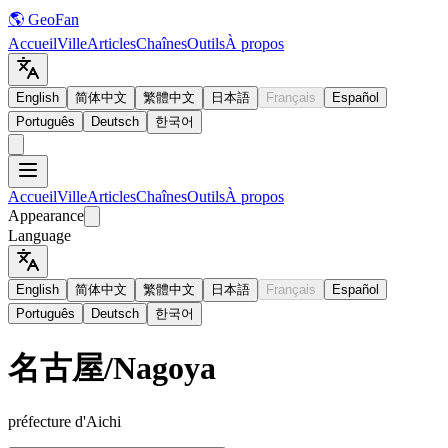
🌎 GeoFan
Accueil
Ville
Articles
Chaînes
Outils
À propos
English
简体中文
繁體中文
日本語
Français
Español
Português
Deutsch
한국어
Accueil
Ville
Articles
Chaînes
Outils
À propos
Appearance
Language
English
简体中文
繁體中文
日本語
Français
Español
Português
Deutsch
한국어
名古屋
/
Nagoya
préfecture d'Aichi