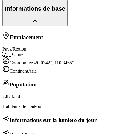
Informations de base
Emplacement
Pays/Région
🇨🇳
Chine
Coordonnées
20.0342
°,
110.3465
°
Continent
Asie
Population
2,873,358
Habitants de Haikou
Informations sur la lumière du jour