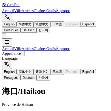
🌎 GeoFan
Accueil
Ville
Articles
Chaînes
Outils
À propos
English
简体中文
繁體中文
日本語
Français
Español
Português
Deutsch
한국어
Accueil
Ville
Articles
Chaînes
Outils
À propos
Appearance
Language
English
简体中文
繁體中文
日本語
Français
Español
Português
Deutsch
한국어
海口
/
Haikou
Province de Hainan