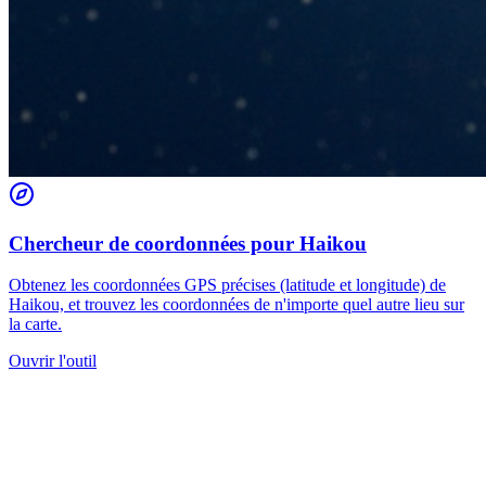
Chercheur de coordonnées pour Haikou
Obtenez les coordonnées GPS précises (latitude et longitude) de
Haikou, et trouvez les coordonnées de n'importe quel autre lieu sur
la carte.
Ouvrir l'outil