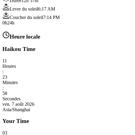
Durée
12h 57m
Lever du soleil
6:17 AM
Coucher du soleil
7:14 PM
0h
24h
Heure locale
Haikou Time
11
Heures
:
24
Minutes
:
00
Secondes
ven. 7 août 2026
Asia/Shanghai
Your Time
03