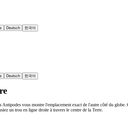
s
Deutsch
한국어
s
Deutsch
한국어
re
es Antipodes vous montre l'emplacement exact de l'autre côté du globe. 
usiez un trou en ligne droite à travers le centre de la Terre.