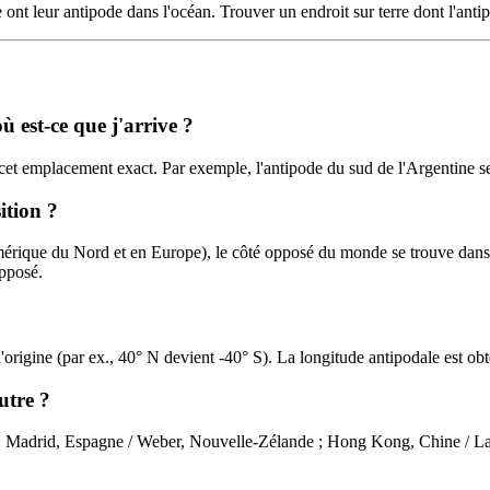
e ont leur antipode dans l'océan. Trouver un endroit sur terre dont l'antip
où est-ce que j'arrive ?
le cet emplacement exact. Par exemple, l'antipode du sud de l'Argentine 
ition ?
rique du Nord et en Europe), le côté opposé du monde se trouve dans l
opposé.
 d'origine (par ex., 40° N devient -40° S). La longitude antipodale est o
autre ?
t : Madrid, Espagne / Weber, Nouvelle-Zélande ; Hong Kong, Chine / La 