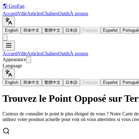
🌎 GeoFan
Accueil
Ville
Articles
Chaînes
Outils
À propos
English
简体中文
繁體中文
日本語
Français
Español
Portuguê
Accueil
Ville
Articles
Chaînes
Outils
À propos
Appearance
Language
English
简体中文
繁體中文
日本語
Français
Español
Portuguê
Trouvez le Point Opposé sur Ter
Curieux de connaître le point le plus éloigné de vous ? Notre Carte d
utilisez votre position actuelle pour voir où vous atterririez si vous cre