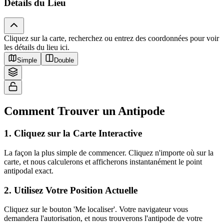
Détails du Lieu
Cliquez sur la carte, recherchez ou entrez des coordonnées pour voir
Tiles © Esri — Source: Esri, i-cubed, USDA, USGS, AEX, GeoEye,
les détails du lieu ici.
Getmapping, Aerogrid, IGN, IGP, UPR-EGP, and the GIS User Community
Simple
Double
Comment Trouver un Antipode
1
.
Cliquez sur la Carte Interactive
La façon la plus simple de commencer. Cliquez n'importe où sur la
carte, et nous calculerons et afficherons instantanément le point
antipodal exact.
2
.
Utilisez Votre Position Actuelle
Cliquez sur le bouton 'Me localiser'. Votre navigateur vous
demandera l'autorisation, et nous trouverons l'antipode de votre