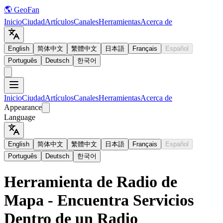
🌎 GeoFan
Inicio
Ciudad
Artículos
Canales
Herramientas
Acerca de
English
简体中文
繁體中文
日本語
Français
Español
Português
Deutsch
한국어
Inicio
Ciudad
Artículos
Canales
Herramientas
Acerca de
Appearance
Language
English
简体中文
繁體中文
日本語
Français
Español
Português
Deutsch
한국어
Herramienta de Radio de
Mapa - Encuentra Servicios
Dentro de un Radio