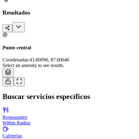
Resultados
Punto central
Coordenadas
:
43.80096, 87.60046
Tiles © Esri — Source: Esri, i-cubed, USDA, USGS, AEX, GeoEye,
Select an amenity to see results.
Getmapping, Aerogrid, IGN, IGP, and the GIS User Community
Buscar servicios específicos
Restaurantes
Within Radius
Cafeterías