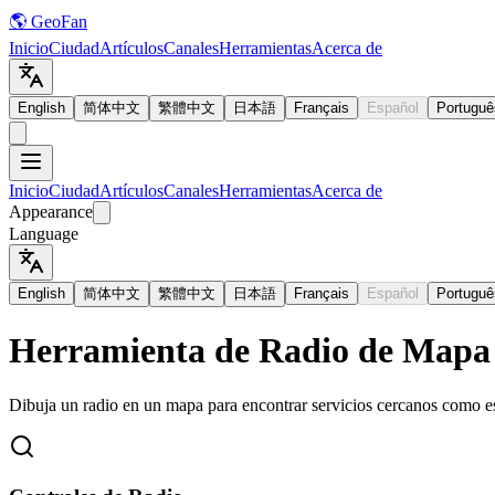
🌎 GeoFan
Inicio
Ciudad
Artículos
Canales
Herramientas
Acerca de
English
简体中文
繁體中文
日本語
Français
Español
Portuguê
Inicio
Ciudad
Artículos
Canales
Herramientas
Acerca de
Appearance
Language
English
简体中文
繁體中文
日本語
Français
Español
Portuguê
Herramienta de Radio de Mapa 
Dibuja un radio en un mapa para encontrar servicios cercanos como escu