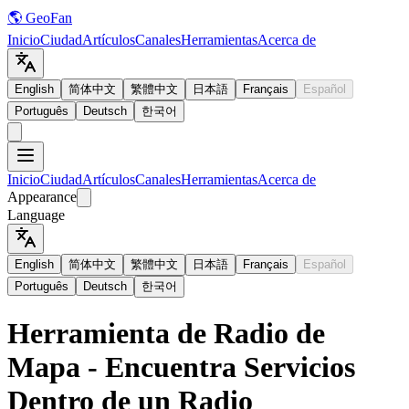
🌎 GeoFan
Inicio
Ciudad
Artículos
Canales
Herramientas
Acerca de
English
简体中文
繁體中文
日本語
Français
Español
Português
Deutsch
한국어
Inicio
Ciudad
Artículos
Canales
Herramientas
Acerca de
Appearance
Language
English
简体中文
繁體中文
日本語
Français
Español
Português
Deutsch
한국어
Herramienta de Radio de
Mapa - Encuentra Servicios
Dentro de un Radio