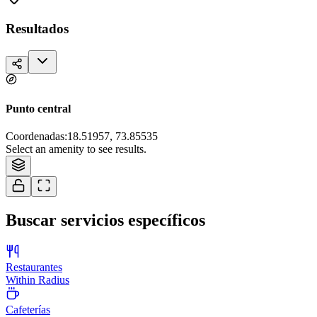
Resultados
Punto central
Coordenadas
:
18.51957, 73.85535
Tiles © Esri — Source: Esri, i-cubed, USDA, USGS, AEX, GeoEye,
Select an amenity to see results.
Getmapping, Aerogrid, IGN, IGP, and the GIS User Community
Buscar servicios específicos
Restaurantes
Within Radius
Cafeterías