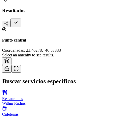
Resultados
Punto central
Coordenadas
:
-23.46278, -46.53333
Tiles © Esri — Source: Esri, i-cubed, USDA, USGS, AEX, GeoEye,
Select an amenity to see results.
Getmapping, Aerogrid, IGN, IGP, and the GIS User Community
Buscar servicios específicos
Restaurantes
Within Radius
Cafeterías