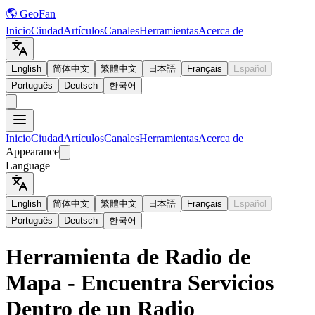
🌎 GeoFan
Inicio
Ciudad
Artículos
Canales
Herramientas
Acerca de
English
简体中文
繁體中文
日本語
Français
Español
Português
Deutsch
한국어
Inicio
Ciudad
Artículos
Canales
Herramientas
Acerca de
Appearance
Language
English
简体中文
繁體中文
日本語
Français
Español
Português
Deutsch
한국어
Herramienta de Radio de
Mapa - Encuentra Servicios
Dentro de un Radio