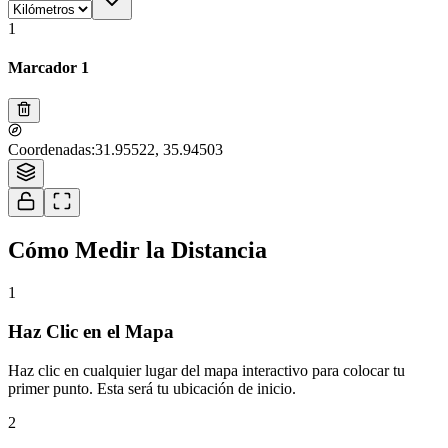
1
Marcador 1
Tiles © Esri — Source: Esri, i-cubed, USDA, USGS, AEX, GeoEye,
Coordenadas
:
31.95522, 35.94503
Getmapping, Aerogrid, IGN, IGP, UPR-EGP, and the GIS User Community
1
Cómo Medir la Distancia
1
Haz Clic en el Mapa
Haz clic en cualquier lugar del mapa interactivo para colocar tu
primer punto. Esta será tu ubicación de inicio.
2