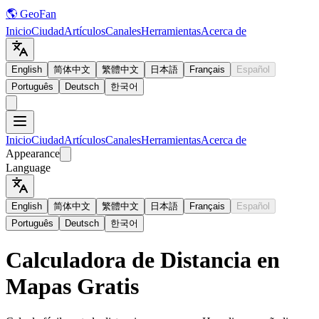
🌎 GeoFan
Inicio
Ciudad
Artículos
Canales
Herramientas
Acerca de
English
简体中文
繁體中文
日本語
Français
Español
Português
Deutsch
한국어
Inicio
Ciudad
Artículos
Canales
Herramientas
Acerca de
Appearance
Language
English
简体中文
繁體中文
日本語
Français
Español
Português
Deutsch
한국어
Calculadora de Distancia en
Mapas Gratis