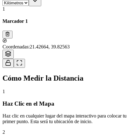
1
Marcador 1
Tiles © Esri — Source: Esri, i-cubed, USDA, USGS, AEX, GeoEye,
1
Coordenadas
:
21.42664, 39.82563
Getmapping, Aerogrid, IGN, IGP, UPR-EGP, and the GIS User Community
Cómo Medir la Distancia
1
Haz Clic en el Mapa
Haz clic en cualquier lugar del mapa interactivo para colocar tu
primer punto. Esta será tu ubicación de inicio.
2