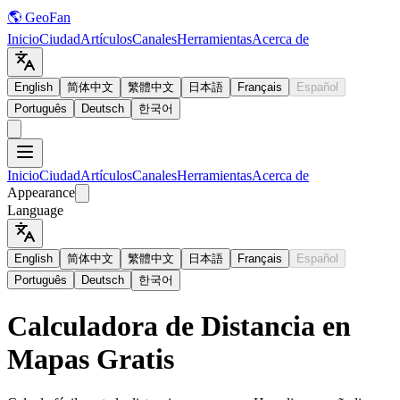
🌎 GeoFan
Inicio
Ciudad
Artículos
Canales
Herramientas
Acerca de
English
简体中文
繁體中文
日本語
Français
Español
Português
Deutsch
한국어
Inicio
Ciudad
Artículos
Canales
Herramientas
Acerca de
Appearance
Language
English
简体中文
繁體中文
日本語
Français
Español
Português
Deutsch
한국어
Calculadora de Distancia en
Mapas Gratis