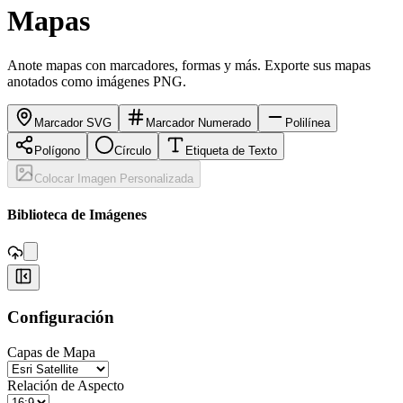
Mapas
Anote mapas con marcadores, formas y más. Exporte sus mapas
anotados como imágenes PNG.
Marcador SVG
Marcador Numerado
Polilínea
Polígono
Círculo
Etiqueta de Texto
Colocar Imagen Personalizada
,
Biblioteca de Imágenes
+
Configuración
−
Capas de Mapa
Relación de Aspecto