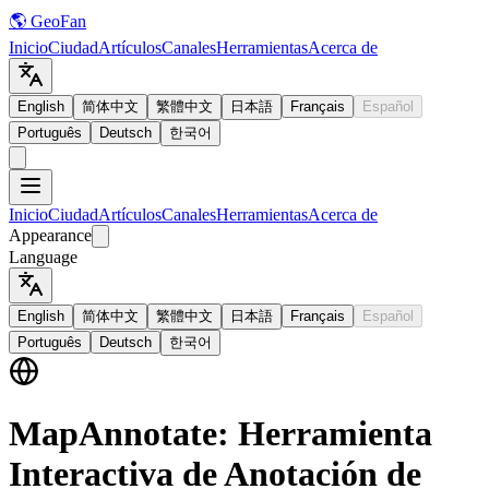
🌎 GeoFan
Inicio
Ciudad
Artículos
Canales
Herramientas
Acerca de
English
简体中文
繁體中文
日本語
Français
Español
Português
Deutsch
한국어
Inicio
Ciudad
Artículos
Canales
Herramientas
Acerca de
Appearance
Language
English
简体中文
繁體中文
日本語
Français
Español
Português
Deutsch
한국어
MapAnnotate: Herramienta
Interactiva de Anotación de