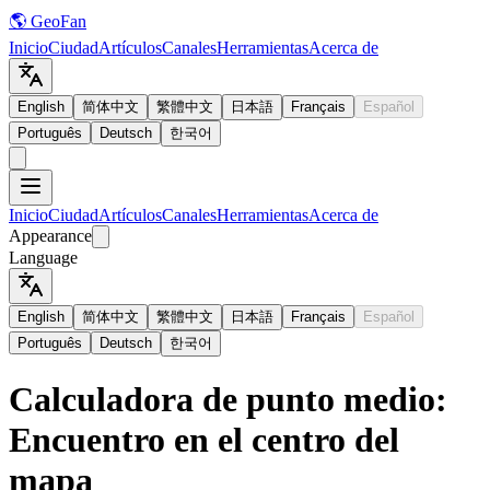
🌎 GeoFan
Inicio
Ciudad
Artículos
Canales
Herramientas
Acerca de
English
简体中文
繁體中文
日本語
Français
Español
Português
Deutsch
한국어
Inicio
Ciudad
Artículos
Canales
Herramientas
Acerca de
Appearance
Language
English
简体中文
繁體中文
日本語
Français
Español
Português
Deutsch
한국어
Calculadora de punto medio:
Encuentro en el centro del
mapa