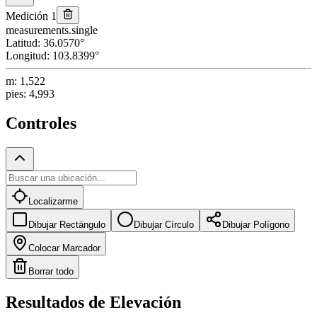
Medición 1
measurements.single
Latitud
:
36.0570
°
Longitud
:
103.8399
°
m
:
1,522
pies
:
4,993
Controles
Localizarme
Dibujar Rectángulo
Dibujar Círculo
Dibujar Polígono
Colocar Marcador
Borrar todo
Resultados de Elevación