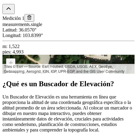
Medición 1
measurements.single
Latitud
:
36.0570
°
Longitud
:
103.8399
°
m
:
1,522
pies
:
4,993
+
Tiles © Esri — Source: Esri, i-cubed, USDA, USGS, AEX, GeoEye,
Getmapping, Aerogrid, IGN, IGP, UPR-EGP, and the GIS User Community
−
Latitud:
36.0570°
Longitud:
103.8399°
¿Qué es un Buscador de Elevación?
Elevación:
m: 1,522
Un Buscador de Elevación es una herramienta en línea que
pies: 4,993
proporciona la altitud de una coordenada geográfica específica o la
altitud promedio de un área seleccionada. Al colocar un marcador o
dibujar en nuestro mapa interactivo, puedes obtener
instantáneamente datos de elevación, cruciales para actividades
como senderismo, planificación de construcciones, estudios
ambientales y para comprender la topografía local.