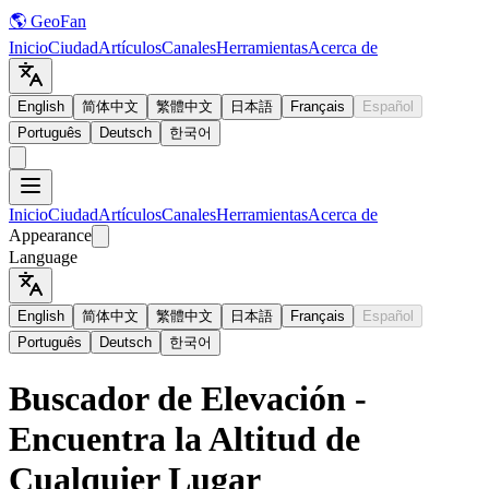
🌎 GeoFan
Inicio
Ciudad
Artículos
Canales
Herramientas
Acerca de
English
简体中文
繁體中文
日本語
Français
Español
Português
Deutsch
한국어
Inicio
Ciudad
Artículos
Canales
Herramientas
Acerca de
Appearance
Language
English
简体中文
繁體中文
日本語
Français
Español
Português
Deutsch
한국어
Buscador de Elevación -
Encuentra la Altitud de
Cualquier Lugar