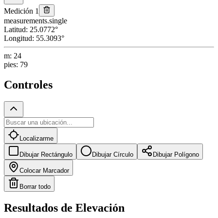
Medición 1
measurements.single
Latitud
:
25.0772
°
Longitud
:
55.3093
°
m
:
24
pies
:
79
Controles
Localizarme
Dibujar Rectángulo
Dibujar Círculo
Dibujar Polígono
Colocar Marcador
Borrar todo
Resultados de Elevación