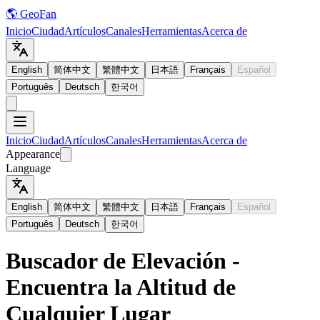
🌎 GeoFan
Inicio
Ciudad
Artículos
Canales
Herramientas
Acerca de
English
简体中文
繁體中文
日本語
Français
Español
Português
Deutsch
한국어
Inicio
Ciudad
Artículos
Canales
Herramientas
Acerca de
Appearance
Language
English
简体中文
繁體中文
日本語
Français
Español
Português
Deutsch
한국어
Buscador de Elevación -
Encuentra la Altitud de
Cualquier Lugar