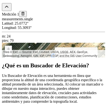
Medición 1
measurements.single
Latitud
:
25.0772
°
Longitud
:
55.3093
°
m
:
24
pies
:
79
+
Tiles © Esri — Source: Esri, i-cubed, USDA, USGS, AEX, GeoEye,
Latitud:
25.0772°
Getmapping, Aerogrid, IGN, IGP, UPR-EGP, and the GIS User Community
−
Longitud:
55.3093°
Elevación:
¿Qué es un Buscador de Elevación?
m: 24
pies: 79
Un Buscador de Elevación es una herramienta en línea que
proporciona la altitud de una coordenada geográfica específica o la
altitud promedio de un área seleccionada. Al colocar un marcador o
dibujar en nuestro mapa interactivo, puedes obtener
instantáneamente datos de elevación, cruciales para actividades
como senderismo, planificación de construcciones, estudios
ambientales y para comprender la topografía local.