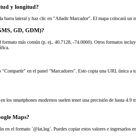
tud y longitud?
 la barra lateral y haz clic en "Añadir Marcador". El mapa colocará un 
s (GMS, GD, GDM)?
 el formato más común (p. ej., 40.7128, -74.0060). Otros formatos i
fica.
o "Compartir" en el panel "Marcadores". Esto copia una URL única a tu 
n los smartphones modernos suelen tener una precisión de hasta 4.9 met
oogle Maps?
en el formato `@lat,lng`. Puedes copiar estos valores e ingresarlos e