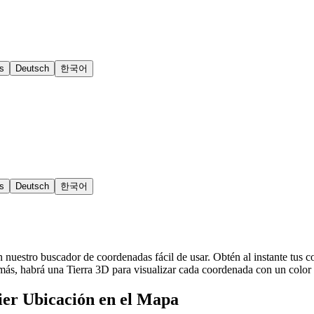
s
Deutsch
한국어
s
Deutsch
한국어
n nuestro buscador de coordenadas fácil de usar. Obtén al instante tus c
s, habrá una Tierra 3D para visualizar cada coordenada con un color dif
er Ubicación en el Mapa