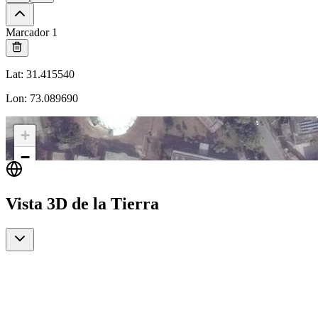
Marcador 1
Lat
:
31.415540
Lon
:
73.089690
+
−
Vista 3D de la Tierra