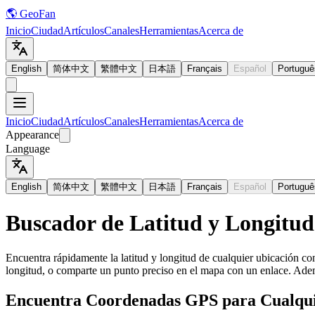
🌎 GeoFan
Inicio
Ciudad
Artículos
Canales
Herramientas
Acerca de
English
简体中文
繁體中文
日本語
Français
Español
Portuguê
Inicio
Ciudad
Artículos
Canales
Herramientas
Acerca de
Appearance
Language
English
简体中文
繁體中文
日本語
Français
Español
Portuguê
Buscador de Latitud y Longitud
Encuentra rápidamente la latitud y longitud de cualquier ubicación co
longitud, o comparte un punto preciso en el mapa con un enlace. Ademá
Encuentra Coordenadas GPS para Cualqui