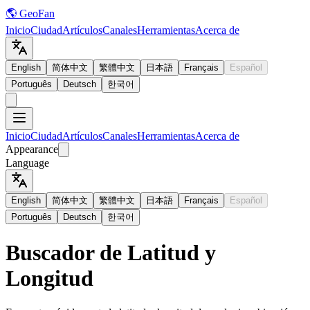
🌎 GeoFan
Inicio
Ciudad
Artículos
Canales
Herramientas
Acerca de
English
简体中文
繁體中文
日本語
Français
Español
Português
Deutsch
한국어
Inicio
Ciudad
Artículos
Canales
Herramientas
Acerca de
Appearance
Language
English
简体中文
繁體中文
日本語
Français
Español
Português
Deutsch
한국어
Buscador de Latitud y
Longitud