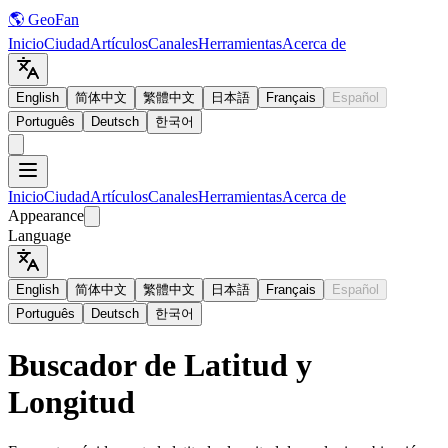
🌎 GeoFan
Inicio
Ciudad
Artículos
Canales
Herramientas
Acerca de
English
简体中文
繁體中文
日本語
Français
Español
Português
Deutsch
한국어
Inicio
Ciudad
Artículos
Canales
Herramientas
Acerca de
Appearance
Language
English
简体中文
繁體中文
日本語
Français
Español
Português
Deutsch
한국어
Buscador de Latitud y
Longitud