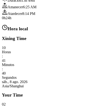
Duración
13h 49m
Amanecer
6:25 AM
Atardecer
8:14 PM
0h
24h
Hora local
Xining Time
10
Horas
:
41
Minutos
:
42
Segundos
sáb., 8 ago. 2026
Asia/Shanghai
Your Time
02