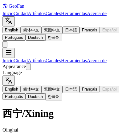
🌎 GeoFan
Inicio
Ciudad
Artículos
Canales
Herramientas
Acerca de
English
简体中文
繁體中文
日本語
Français
Español
Português
Deutsch
한국어
Inicio
Ciudad
Artículos
Canales
Herramientas
Acerca de
Appearance
Language
English
简体中文
繁體中文
日本語
Français
Español
Português
Deutsch
한국어
西宁
/
Xining
Qinghai