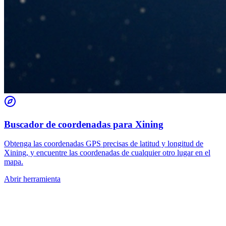
Buscador de coordenadas para Xining
Obtenga las coordenadas GPS precisas de latitud y longitud de
Xining, y encuentre las coordenadas de cualquier otro lugar en el
mapa.
Abrir herramienta