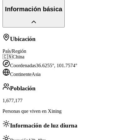
Información básica
Ubicación
País/Región
🇨🇳
China
Coordenadas
36.6255
°,
101.7574
°
Continente
Asia
Población
1,677,177
Personas que viven en Xining
Información de luz diurna