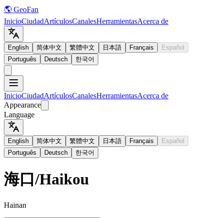
🌎 GeoFan
Inicio
Ciudad
Artículos
Canales
Herramientas
Acerca de
English
简体中文
繁體中文
日本語
Français
Español
Português
Deutsch
한국어
Inicio
Ciudad
Artículos
Canales
Herramientas
Acerca de
Appearance
Language
English
简体中文
繁體中文
日本語
Français
Español
Português
Deutsch
한국어
海口
/
Haikou
Hainan