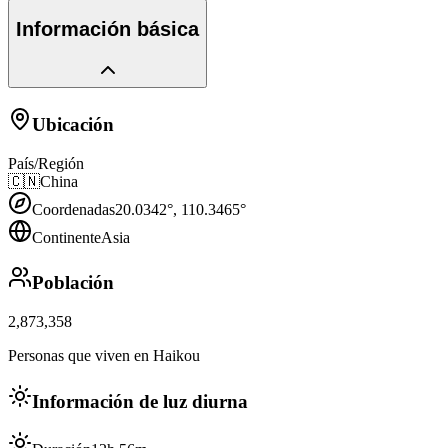
Información básica
Ubicación
País/Región
🇨🇳
China
Coordenadas
20.0342
°,
110.3465
°
Continente
Asia
Población
2,873,358
Personas que viven en Haikou
Información de luz diurna