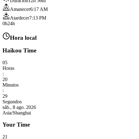
Duración
12h 56m
Amanecer
6:17 AM
Atardecer
7:13 PM
0h
24h
Hora local
Haikou Time
05
Horas
:
20
Minutos
:
31
Segundos
sáb., 8 ago. 2026
Asia/Shanghai
Your Time
21