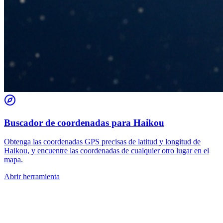
Buscador de coordenadas para Haikou
Obtenga las coordenadas GPS precisas de latitud y longitud de
Haikou, y encuentre las coordenadas de cualquier otro lugar en el
mapa.
Abrir herramienta