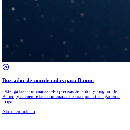
Buscador de coordenadas para Bannu
Obtenga las coordenadas GPS precisas de latitud y longitud de
Bannu, y encuentre las coordenadas de cualquier otro lugar en el
mapa.
Abrir herramienta