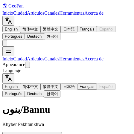
🌎 GeoFan
Inicio
Ciudad
Artículos
Canales
Herramientas
Acerca de
English
简体中文
繁體中文
日本語
Français
Español
Português
Deutsch
한국어
Inicio
Ciudad
Artículos
Canales
Herramientas
Acerca de
Appearance
Language
English
简体中文
繁體中文
日本語
Français
Español
Português
Deutsch
한국어
بنوں
/
Bannu
Khyber Pakhtunkhwa