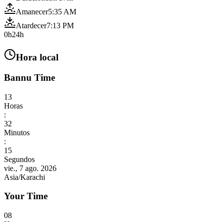
Amanecer
5:35 AM
Atardecer
7:13 PM
0h
24h
Hora local
Bannu Time
13
Horas
:
32
Minutos
:
17
Segundos
vie., 7 ago. 2026
Asia/Karachi
Your Time
08