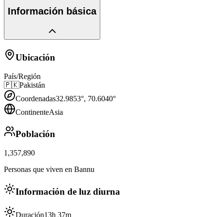
Información básica
Ubicación
País/Región
🇵🇰
Pakistán
Coordenadas
32.9853
°,
70.6040
°
Continente
Asia
Población
1,357,890
Personas que viven en Bannu
Información de luz diurna
Duración
13h 37m