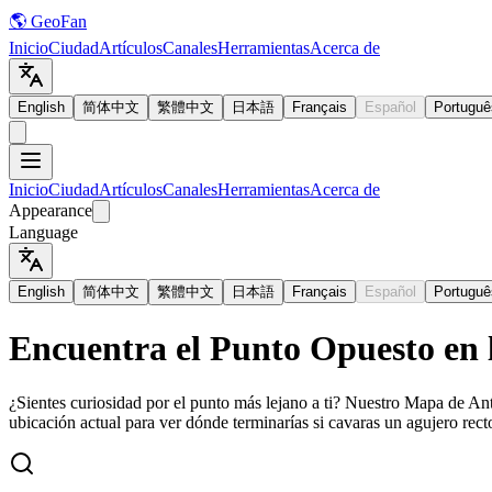
🌎 GeoFan
Inicio
Ciudad
Artículos
Canales
Herramientas
Acerca de
English
简体中文
繁體中文
日本語
Français
Español
Portuguê
Inicio
Ciudad
Artículos
Canales
Herramientas
Acerca de
Appearance
Language
English
简体中文
繁體中文
日本語
Français
Español
Portuguê
Encuentra el Punto Opuesto en 
¿Sientes curiosidad por el punto más lejano a ti? Nuestro Mapa de Ant
ubicación actual para ver dónde terminarías si cavaras un agujero recto 