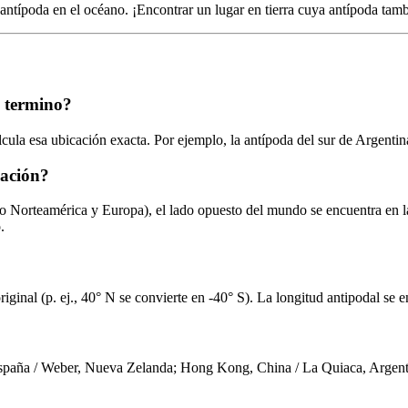
 antípoda en el océano. ¡Encontrar un lugar en tierra cuya antípoda tambi
e termino?
lcula esa ubicación exacta. Por ejemplo, la antípoda del sur de Argenti
cación?
mo Norteamérica y Europa), el lado opuesto del mundo se encuentra en l
.
d original (p. ej., 40° N se convierte en -40° S). La longitud antipodal s
España / Weber, Nueva Zelanda; Hong Kong, China / La Quiaca, Argenti