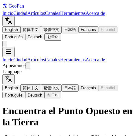
🌎 GeoFan
Inicio
Ciudad
Artículos
Canales
Herramientas
Acerca de
English
简体中文
繁體中文
日本語
Français
Español
Português
Deutsch
한국어
Inicio
Ciudad
Artículos
Canales
Herramientas
Acerca de
Appearance
Language
English
简体中文
繁體中文
日本語
Français
Español
Português
Deutsch
한국어
Encuentra el Punto Opuesto en
la Tierra