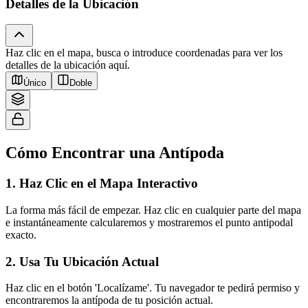
Detalles de la Ubicación
Haz clic en el mapa, busca o introduce coordenadas para ver los
Tiles © Esri — Source: Esri, i-cubed, USDA, USGS, AEX, GeoEye,
detalles de la ubicación aquí.
Getmapping, Aerogrid, IGN, IGP, UPR-EGP, and the GIS User Community
Único
Doble
Cómo Encontrar una Antípoda
1
.
Haz Clic en el Mapa Interactivo
La forma más fácil de empezar. Haz clic en cualquier parte del mapa
e instantáneamente calcularemos y mostraremos el punto antipodal
exacto.
2
.
Usa Tu Ubicación Actual
Haz clic en el botón 'Localízame'. Tu navegador te pedirá permiso y
encontraremos la antípoda de tu posición actual.