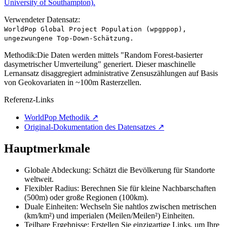
University of Southampton).
Verwendeter Datensatz:
WorldPop Global Project Population (wpgppop),
ungezwungene Top-Down-Schätzung.
Methodik:
Die Daten werden mittels "Random Forest-basierter
dasymetrischer Umverteilung" generiert. Dieser maschinelle
Lernansatz disaggregiert administrative Zensuszählungen auf Basis
von Geokovariaten in ~100m Rasterzellen.
Referenz-Links
WorldPop Methodik
↗
Original-Dokumentation des Datensatzes
↗
Hauptmerkmale
Globale Abdeckung: Schätzt die Bevölkerung für Standorte
weltweit.
Flexibler Radius: Berechnen Sie für kleine Nachbarschaften
(500m) oder große Regionen (100km).
Duale Einheiten: Wechseln Sie nahtlos zwischen metrischen
(km/km²) und imperialen (Meilen/Meilen²) Einheiten.
Teilbare Ergebnisse: Erstellen Sie einzigartige Links, um Ihre