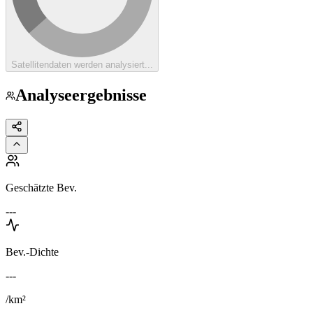
Satellitendaten werden analysiert...
Analyseergebnisse
Geschätzte Bev.
---
Bev.-Dichte
---
/km²