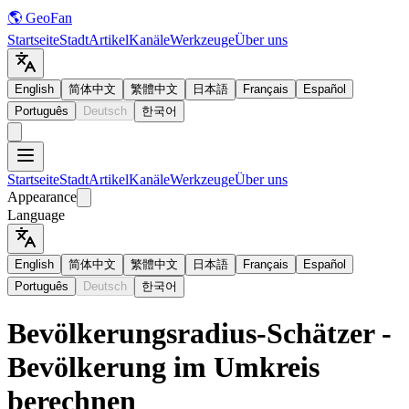
🌎 GeoFan
Startseite
Stadt
Artikel
Kanäle
Werkzeuge
Über uns
English
简体中文
繁體中文
日本語
Français
Español
Português
Deutsch
한국어
Startseite
Stadt
Artikel
Kanäle
Werkzeuge
Über uns
Appearance
Language
English
简体中文
繁體中文
日本語
Français
Español
Português
Deutsch
한국어
Bevölkerungsradius-Schätzer -
Bevölkerung im Umkreis
berechnen