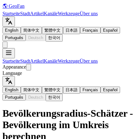
🌎 GeoFan
Startseite
Stadt
Artikel
Kanäle
Werkzeuge
Über uns
English
简体中文
繁體中文
日本語
Français
Español
Português
Deutsch
한국어
Startseite
Stadt
Artikel
Kanäle
Werkzeuge
Über uns
Appearance
Language
English
简体中文
繁體中文
日本語
Français
Español
Português
Deutsch
한국어
Bevölkerungsradius-Schätzer -
Bevölkerung im Umkreis
berechnen