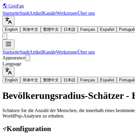
🌎 GeoFan
Startseite
Stadt
Artikel
Kanäle
Werkzeuge
Über uns
English
简体中文
繁體中文
日本語
Français
Español
Portuguê
Startseite
Stadt
Artikel
Kanäle
Werkzeuge
Über uns
Appearance
Language
English
简体中文
繁體中文
日本語
Français
Español
Portuguê
Bevölkerungsradius-Schätzer -
Schätzen Sie die Anzahl der Menschen, die innerhalb eines bestimmte
WorldPop-Analysen zu erhalten.
Konfiguration