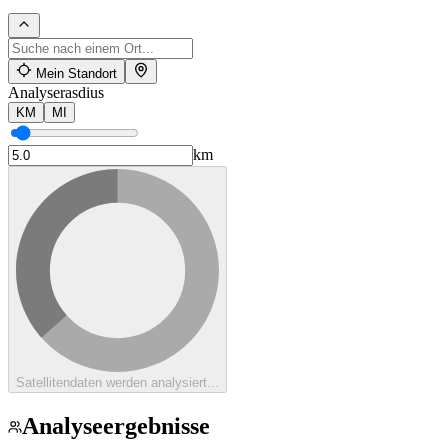
Mein Standort
Analyserasdius
KM
MI
km
Satellitendaten werden analysiert...
Analyseergebnisse