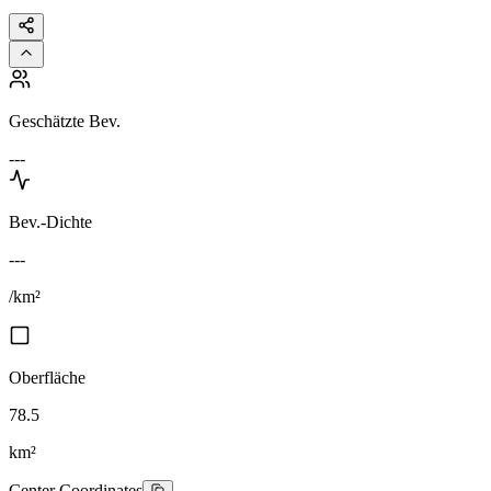
Geschätzte Bev.
---
Bev.-Dichte
---
/km²
Oberfläche
78.5
km²
Center Coordinates