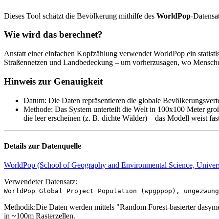
Dieses Tool schätzt die Bevölkerung mithilfe des
WorldPop
-Datensa
Wie wird das berechnet?
Anstatt einer einfachen Kopfzählung verwendet WorldPop ein statistis
Straßennetzen und Landbedeckung – um vorherzusagen, wo Menschen
Hinweis zur Genauigkeit
Datum
:
Die Daten repräsentieren die globale Bevölkerungsverte
Methode
:
Das System unterteilt die Welt in 100x100 Meter gr
die leer erscheinen (z. B. dichte Wälder) – das Modell weist fa
Details zur Datenquelle
WorldPop (School of Geography and Environmental Science, Univers
Verwendeter Datensatz:
WorldPop Global Project Population (wpgppop), ungezwung
Methodik:
Die Daten werden mittels "Random Forest-basierter dasymet
in ~100m Rasterzellen.