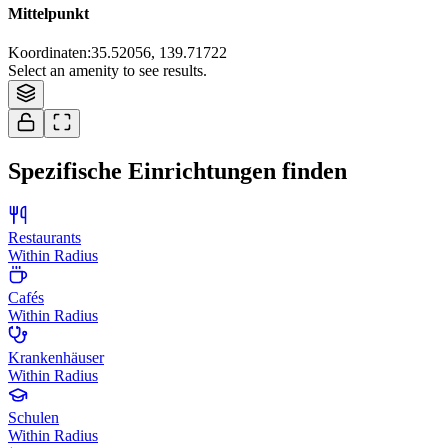
Mittelpunkt
Koordinaten
:
35.52056, 139.71722
Select an amenity to see results.
Spezifische Einrichtungen finden
Restaurants
Within Radius
Cafés
Within Radius
Krankenhäuser
Within Radius
Schulen
Within Radius