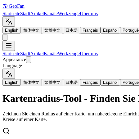
🌎 GeoFan
Startseite
Stadt
Artikel
Kanäle
Werkzeuge
Über uns
English
简体中文
繁體中文
日本語
Français
Español
Portuguê
Startseite
Stadt
Artikel
Kanäle
Werkzeuge
Über uns
Appearance
Language
English
简体中文
繁體中文
日本語
Français
Español
Portuguê
Kartenradius-Tool - Finden Sie
Zeichnen Sie einen Radius auf einer Karte, um nahegelegene Einricht
Kreise auf einer Karte.