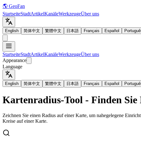
🌎 GeoFan
Startseite
Stadt
Artikel
Kanäle
Werkzeuge
Über uns
English
简体中文
繁體中文
日本語
Français
Español
Portuguê
Startseite
Stadt
Artikel
Kanäle
Werkzeuge
Über uns
Appearance
Language
English
简体中文
繁體中文
日本語
Français
Español
Portuguê
Kartenradius-Tool - Finden Sie
Zeichnen Sie einen Radius auf einer Karte, um nahegelegene Einricht
Kreise auf einer Karte.