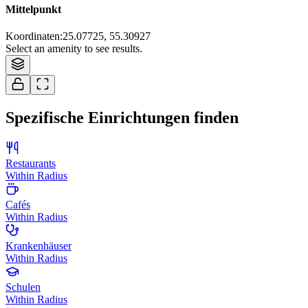
Mittelpunkt
Koordinaten
:
25.07725, 55.30927
Select an amenity to see results.
Spezifische Einrichtungen finden
Restaurants
Within Radius
Cafés
Within Radius
Krankenhäuser
Within Radius
Schulen
Within Radius