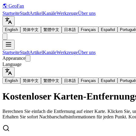
🌎 GeoFan
Startseite
Stadt
Artikel
Kanäle
Werkzeuge
Über uns
English
简体中文
繁體中文
日本語
Français
Español
Portuguê
Startseite
Stadt
Artikel
Kanäle
Werkzeuge
Über uns
Appearance
Language
English
简体中文
繁體中文
日本語
Français
Español
Portuguê
Kostenloser Karten-Entfernung
Berechnen Sie einfach die Entfernung auf einer Karte. Klicken Sie,
Erhalten Sie sofort Nachbarschaftsinformationen für jeden Punkt. Kos