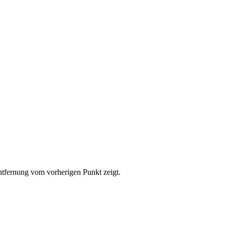
 GeoEye, Getmapping, Aerogrid, IGN, IGP, UPR-EGP, and the GIS User Community
Entfernung vom vorherigen Punkt zeigt.