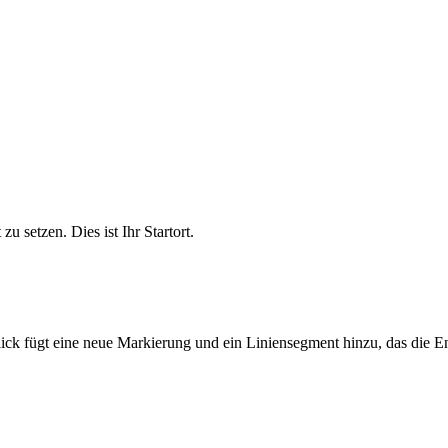
Tiles © Esri — Source: Esri, i-cubed, USDA, USGS, AEX,
u setzen. Dies ist Ihr Startort.
Klick fügt eine neue Markierung und ein Liniensegment hinzu, das die 