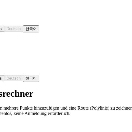
s
Deutsch
한국어
s
Deutsch
한국어
srechner
 um mehrere Punkte hinzuzufügen und eine Route (Polylinie) zu zeichn
tenlos, keine Anmeldung erforderlich.