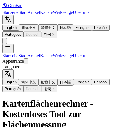
🌎 GeoFan
Startseite
Stadt
Artikel
Kanäle
Werkzeuge
Über uns
English
简体中文
繁體中文
日本語
Français
Español
Português
Deutsch
한국어
Startseite
Stadt
Artikel
Kanäle
Werkzeuge
Über uns
Appearance
Language
English
简体中文
繁體中文
日本語
Français
Español
Português
Deutsch
한국어
Kartenflächenrechner -
Kostenloses Tool zur
Flächenmessung