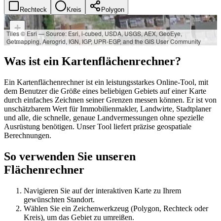
Rechteck
Kreis
Polygon
+
Tiles © Esri — Source: Esri, i-cubed, USDA, USGS, AEX, GeoEye,
Getmapping, Aerogrid, IGN, IGP, UPR-EGP, and the GIS User Community
−
Was ist ein Kartenflächenrechner?
Ein Kartenflächenrechner ist ein leistungsstarkes Online-Tool, mit
dem Benutzer die Größe eines beliebigen Gebiets auf einer Karte
durch einfaches Zeichnen seiner Grenzen messen können. Er ist von
unschätzbarem Wert für Immobilienmakler, Landwirte, Stadtplaner
und alle, die schnelle, genaue Landvermessungen ohne spezielle
Ausrüstung benötigen. Unser Tool liefert präzise geospatiale
Berechnungen.
So verwenden Sie unseren
Flächenrechner
Navigieren Sie auf der interaktiven Karte zu Ihrem
gewünschten Standort.
Wählen Sie ein Zeichenwerkzeug (Polygon, Rechteck oder
Kreis), um das Gebiet zu umreißen.