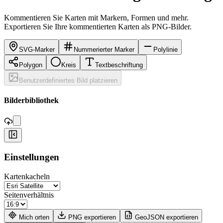
Kommentieren Sie Karten mit Markern, Formen und mehr.
Exportieren Sie Ihre kommentierten Karten als PNG-Bilder.
SVG-Marker
Nummerierter Marker
Polylinie
Polygon
Kreis
Textbeschriftung
Benutzerdefiniertes Bild platzieren
,
Bilderbibliothek
+
Einstellungen
−
Kartenkacheln
Seitenverhältnis
Mich orten
PNG exportieren
GeoJSON exportieren