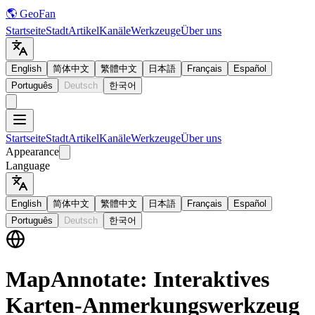
🌎 GeoFan
Startseite
Stadt
Artikel
Kanäle
Werkzeuge
Über uns
English
简体中文
繁體中文
日本語
Français
Español
Português
Deutsch
한국어
Startseite
Stadt
Artikel
Kanäle
Werkzeuge
Über uns
Appearance
Language
English
简体中文
繁體中文
日本語
Français
Español
Português
Deutsch
한국어
MapAnnotate: Interaktives
Karten-Anmerkungswerkzeug